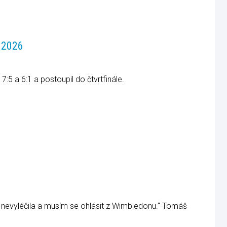
a 2026
7:5 a 6:1 a postoupil do čtvrtfinále.
ě nevyléčila a musím se ohlásit z Wimbledonu.“ Tomáš