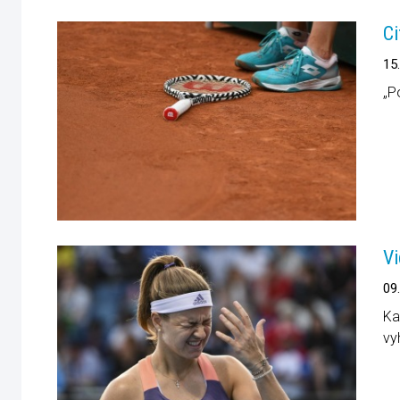
Ci
15
„P
Vi
09
Ka
vy