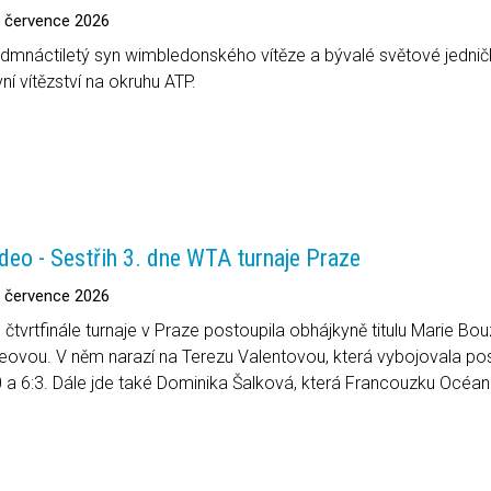
. července 2026
dmnáctiletý syn wimbledonského vítěze a bývalé světové jednič
vní vítězství na okruhu ATP.
deo - Sestřih 3. dne WTA turnaje Praze
. července 2026
 čtvrtfinále turnaje v Praze postoupila obhájkyně titulu Marie Bo
eovou. V něm narazí na Terezu Valentovou, která vybojovala po
0 a 6:3. Dále jde také Dominika Šalková, která Francouzku Océan