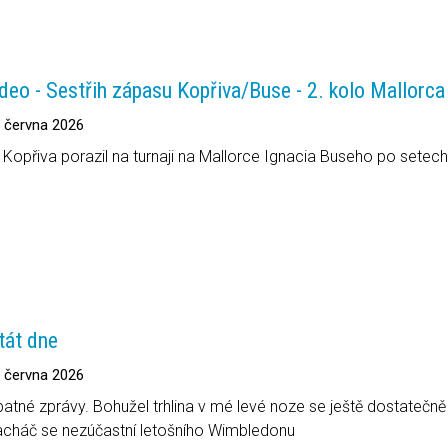
deo - Sestřih zápasu Kopřiva/Buse - 2. kolo Mallorc
. června 2026
t Kopřiva porazil na turnaji na Mallorce Ignacia Buseho po setech 
tát dne
. června 2026
patné zprávy. Bohužel trhlina v mé levé noze se ještě dostatečn
cháč se nezúčastní letošního Wimbledonu