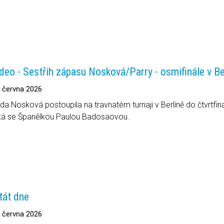
deo - Sestřih zápasu Nosková/Parry - osmifinále v Be
. června 2026
nda Nosková postoupila na travnatém turnaji v Berlíně do čtvrtfi
ká se Španělkou Paulou Badosaovou.
tát dne
. června 2026