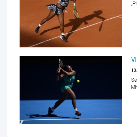
„P
Vi
10
Se
Mb