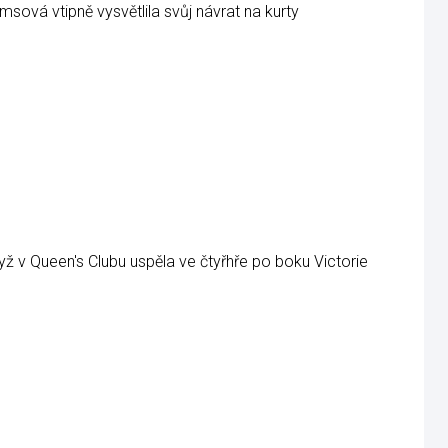
sová vtipně vysvětlila svůj návrat na kurty
dyž v Queen's Clubu uspěla ve čtyřhře po boku Victorie