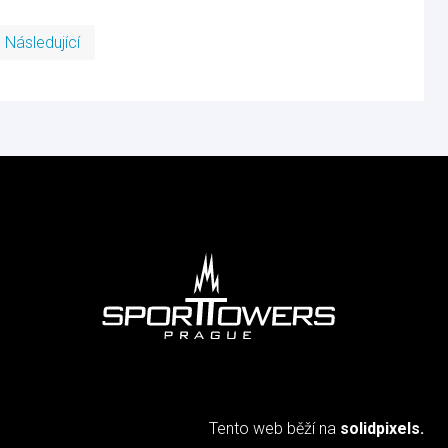
První
Poslední
Následující
Tento web běží na
solidpixels.