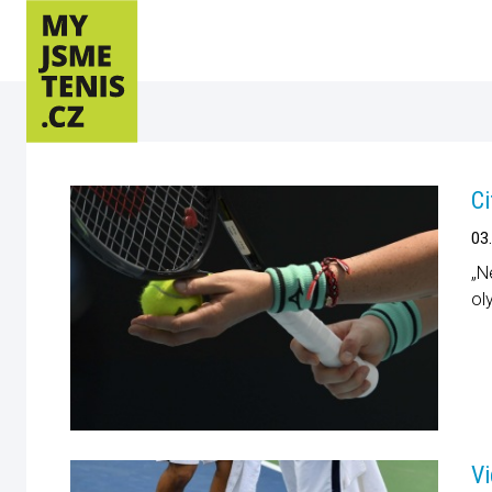
Ci
03
„N
ol
Vi