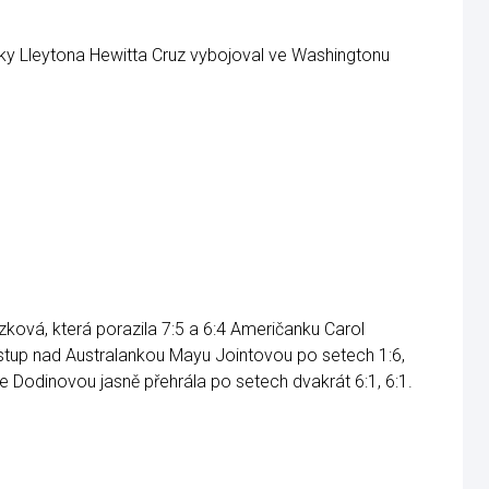
ky Lleytona Hewitta Cruz vybojoval ve Washingtonu
uzková, která porazila 7:5 a 6:4 Američanku Carol
stup nad Australankou Mayu Jointovou po setech 1:6,
e Dodinovou jasně přehrála po setech dvakrát 6:1, 6:1.