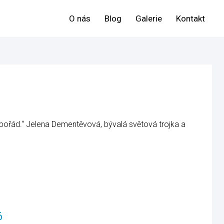
O nás
Blog
Galerie
Kontakt
a pořád.“ Jelena Dementěvová, bývalá světová trojka a
6