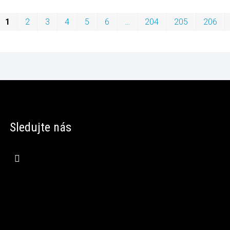
1
2
3
4
5
6
…
204
205
206
Sledujte nás