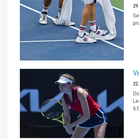
29
Se
pr
Vi
22
Do
Le
6: