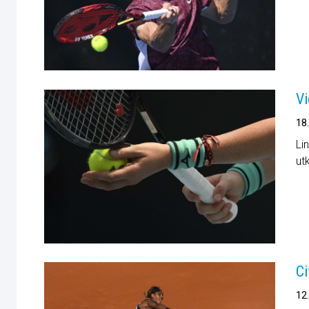
Vi
18
Li
ut
Ci
12