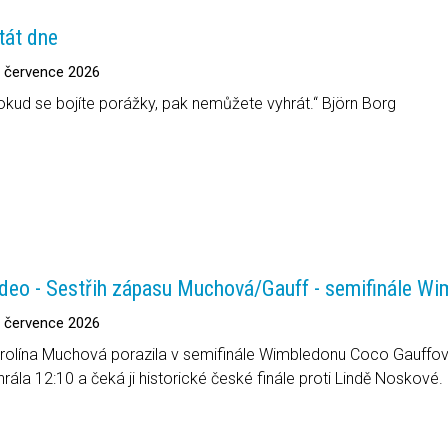
tát dne
. července 2026
okud se bojíte porážky, pak nemůžete vyhrát.“ Björn Borg
deo - Sestřih zápasu Muchová/Gauff - semifinále W
. července 2026
rolína Muchová porazila v semifinále Wimbledonu Coco Gauffovou
hrála 12:10 a čeká ji historické české finále proti Lindě Noskové.