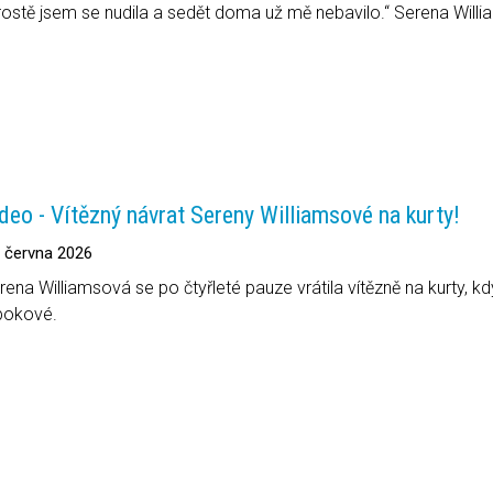
rostě jsem se nudila a sedět doma už mě nebavilo.“ Serena William
deo - Vítězný návrat Sereny Williamsové na kurty!
. června 2026
rena Williamsová se po čtyřleté pauze vrátila vítězně na kurty, k
okové.