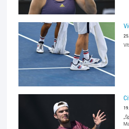
Vi
25
Ví
Ci
19
„Š
Ma