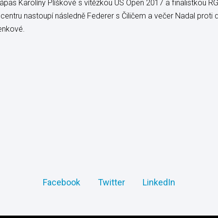
ápas Karolíny Plíškové s vítězkou US Open 2017 a finalistkou RG
 centru nastoupí následně Federer s Čiličem a večer Nadal prot
enkové.
Facebook
Twitter
LinkedIn