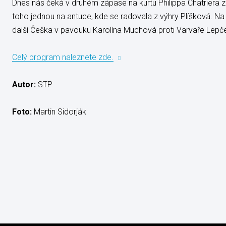
Dnes nás čeká v druhém zápase na kurtu Philippa Chatriera z
toho jednou na antuce, kde se radovala z výhry Plíšková. Na
další Češka v pavouku Karolína Muchová proti Varvaře Lepč
Celý program naleznete zde.
Autor:
STP
Foto:
Martin Sidorják