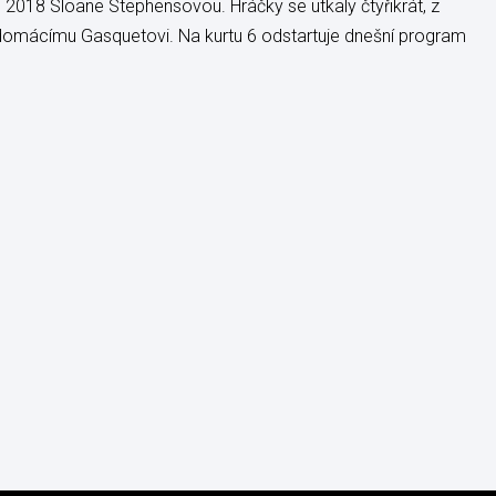
 2018 Sloane Stephensovou. Hráčky se utkaly čtyřikrát, z
i domácímu Gasquetovi. Na kurtu 6 odstartuje dnešní program