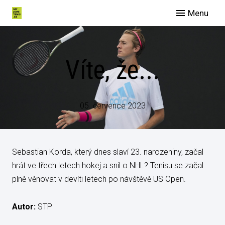
Menu
O nás
Spo
Víte, že...
Eve
Man
Slu
05. července 2023
Blog
Galer
Sebastian Korda, který dnes slaví 23. narozeniny, začal
Konta
hrát ve třech letech hokej a snil o NHL? Tenisu se začal
plně věnovat v devíti letech po návštěvě US Open.
Autor:
STP