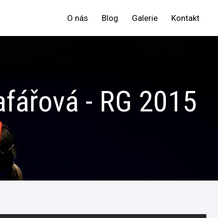
O nás
Blog
Galerie
Kontakt
afářová - RG 2015