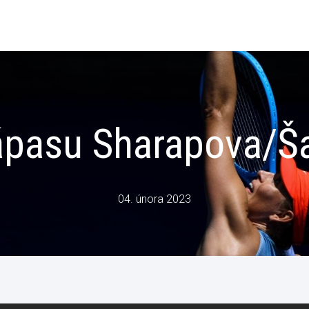
zápasu Sharapova/Š
04. února 2023