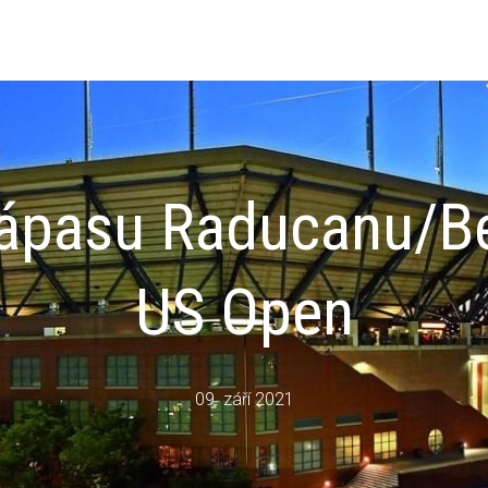
zápasu Raducanu/Ben
US Open
09. září 2021