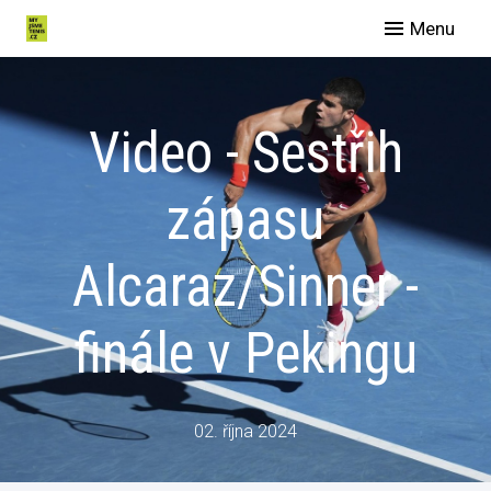
Menu
O nás
Spo
Video - Sestřih
Eve
Man
zápasu
Slu
Alcaraz/Sinner -
Blog
Galer
finále v Pekingu
Konta
02. října 2024