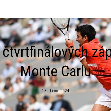
 čtvrtfinálových zá
Monte Carlu
13. dubna 2024