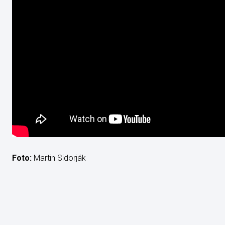
Foto:
Martin Sidorják