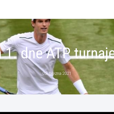
h 1. dne ATP turna
02. března 2021