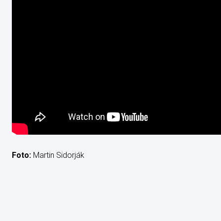
Foto:
Martin Sidorják