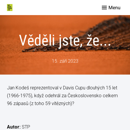
Menu
O nás
Spo
Věděli jste, že...
Eve
Man
Slu
15. září 2023
Blog
Galer
Jan Kodeš reprezentoval v Davis Cupu dlouhých 15 let
Konta
(1966-1975), když odehrál za Československo celkem
96 zápasů (z toho 59 vítězných)?
Autor:
STP