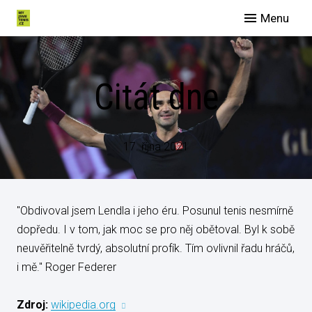
Menu
O nás
Spo
Citát dne
Eve
Man
Slu
17. října 2021
Blog
Galer
"Obdivoval jsem Lendla i jeho éru. Posunul tenis nesmírně
Konta
dopředu. I v tom, jak moc se pro něj obětoval. Byl k sobě
neuvěřitelně tvrdý, absolutní profík. Tím ovlivnil řadu hráčů,
i mě." Roger Federer
Zdroj:
wikipedia.org