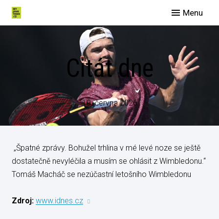
Menu
O nás
Spo
Citát dne
Eve
Man
Slu
19. června 2026
Blog
Galer
„Špatné zprávy. Bohužel trhlina v mé levé noze se ještě
Konta
dostatečně nevyléčila a musím se ohlásit z Wimbledonu.“
Tomáš Macháč se nezúčastní letošního Wimbledonu
Zdroj:
www.idnes.cz