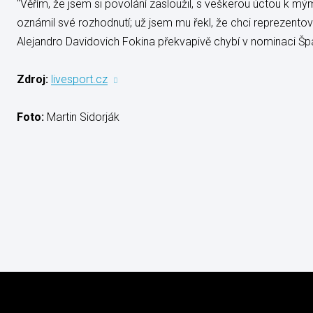
"Věřím, že jsem si povolání zasloužil, s veškerou úctou k 
oznámil své rozhodnutí; už jsem mu řekl, že chci reprezentov
Alejandro Davidovich Fokina překvapivě chybí v nominaci Špa
Zdroj:
livesport.cz
Foto:
Martin Sidorják