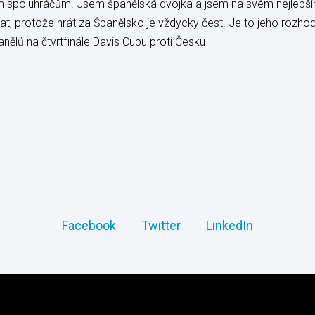
mým spoluhráčům. Jsem španělská dvojka a jsem na svém nejlepším
at, protože hrát za Španělsko je vždycky čest. Je to jeho rozho
nělů na čtvrtfinále Davis Cupu proti Česku
Facebook
Twitter
LinkedIn