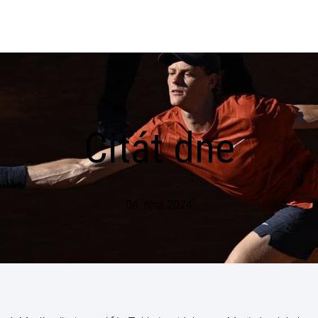
Citát dne
04. října 2024