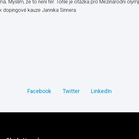
 Myslím, že to není fér. Tohle je otázka pro Mezinárodní olympij
, k dopingové kauze Jannika Sinnera
Facebook
Twitter
LinkedIn