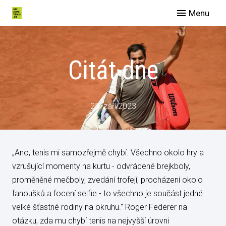
Menu
O nás
Spo
Citát dne
Eve
Man
Slu
23. září 2023
Blog
Galer
„Ano, tenis mi samozřejmě chybí. Všechno okolo hry a
Konta
vzrušující momenty na kurtu - odvrácené brejkboly,
proměněné mečboly, zvedání trofejí, procházení okolo
fanoušků a focení selfie - to všechno je součást jedné
velké šťastné rodiny na okruhu." Roger Federer na
otázku, zda mu chybí tenis na nejvyšší úrovni