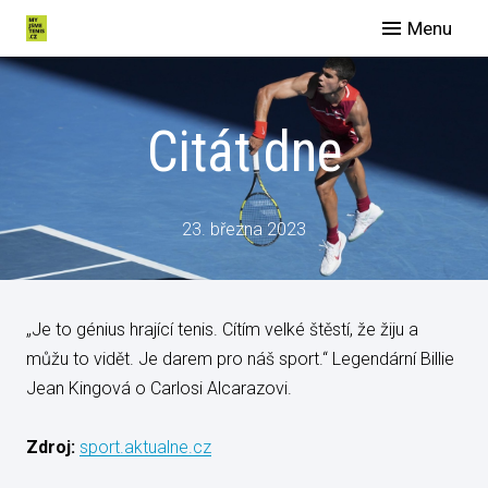
Menu
O nás
Spo
Citát dne
Eve
Man
Slu
23. března 2023
Blog
Galer
„Je to génius hrající tenis. Cítím velké štěstí, že žiju a
Konta
můžu to vidět. Je darem pro náš sport.“ Legendární Billie
Jean Kingová o Carlosi Alcarazovi.
Zdroj:
sport.aktualne.cz