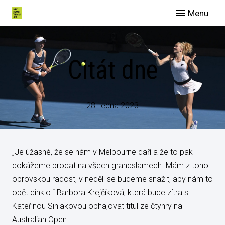
Menu
O nás
Spo
Citát dne
Eve
Man
Slu
28. ledna 2023
Blog
Galer
„Je úžasné, že se nám v Melbourne daří a že to pak
Konta
dokážeme prodat na všech grandslamech. Mám z toho
obrovskou radost, v neděli se budeme snažit, aby nám to
opět cinklo.“ Barbora Krejčíková, která bude zítra s
Kateřinou Siniakovou obhajovat titul ze čtyhry na
Australian Open