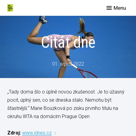
Menu
O nás
Spo
Citát dne
Eve
Man
Slu
01. srpna 2022
Blog
Galer
„Tady doma šlo o úplně novou zkušenost. Je to úžasný
Konta
pocit, úplný sen, co se dneska stalo. Nemohu být
šťastnější.“ Marie Bouzková po zisku prvního titulu na
okruhu WTA na domácím Prague Open
Zdroj:
www.idnes.cz