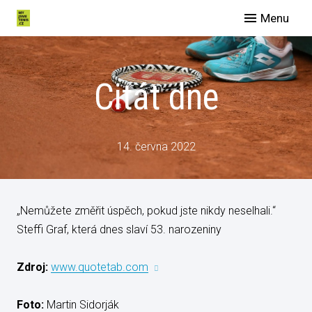
Menu
O nás
Spo
Citát dne
Eve
Man
Slu
14. června 2022
Blog
Galer
„Nemůžete změřit úspěch, pokud jste nikdy neselhali.“
Konta
Steffi Graf, která dnes slaví 53. narozeniny
Zdroj:
www.quotetab.com
Foto:
Martin Sidorják