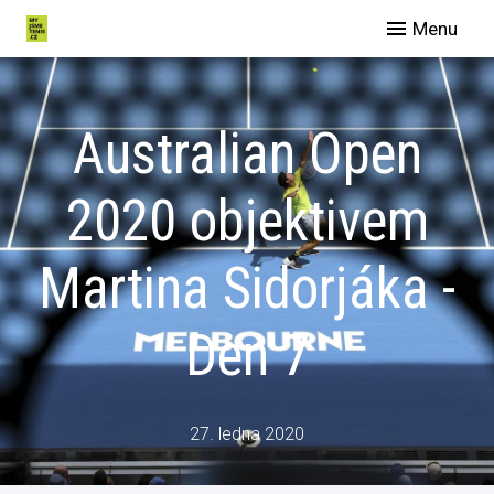
Menu
O nás
Spo
Australian Open
Eve
Man
2020 objektivem
Slu
Martina Sidorjáka -
Blog
Galer
Den 7
Konta
27. ledna 2020